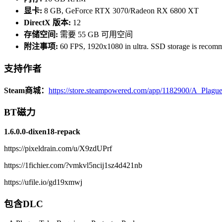
显卡:
8 GB, GeForce RTX 3070/Radeon RX 6800 XT
DirectX 版本:
12
存储空间:
需要 55 GB 可用空间
附注事项:
60 FPS, 1920x1080 in ultra. SSD storage is recom
支持作者
Steam商城：
https://store.steampowered.com/app/1182900/A_Plagu
BT磁力
1.6.0.0-dixen18-repack
https://pixeldrain.com/u/X9zdUPrf
https://1fichier.com/?vmkvl5ncij1sz4d421nb
https://ufile.io/gd19xmwj
包含DLC