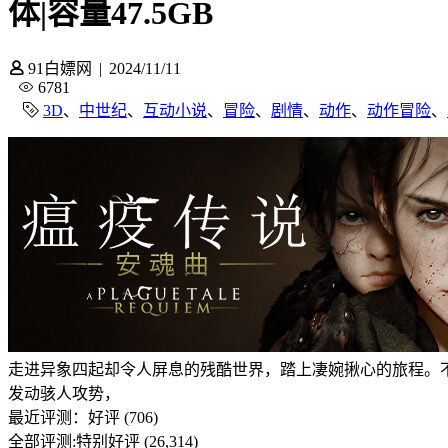
体|容量47.5GB
91白嫖网
|
2024/11/11
6781
3D
、
中世纪
、
互动小说
、
冒险
、
剧情
、
动作
、
动作冒险
、
走进异象四起却令人屏息的残酷世界，踏上凄婉揪心的旅程。
发动骇人攻势，
最近评测：
好评 (706)
全部评测:
特别好评 (26,314)