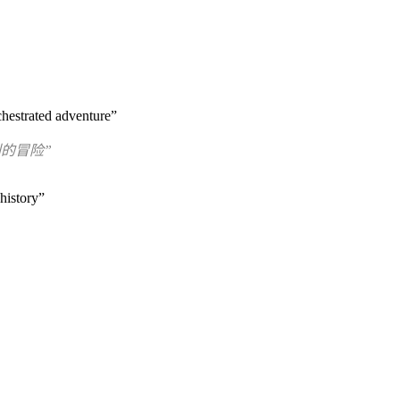
rchestrated adventure”
划的冒险”
history”