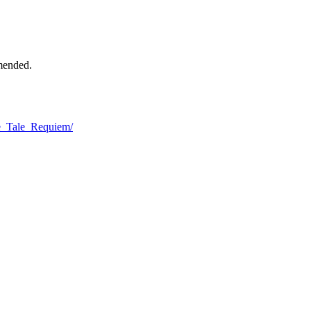
mended.
e_Tale_Requiem/