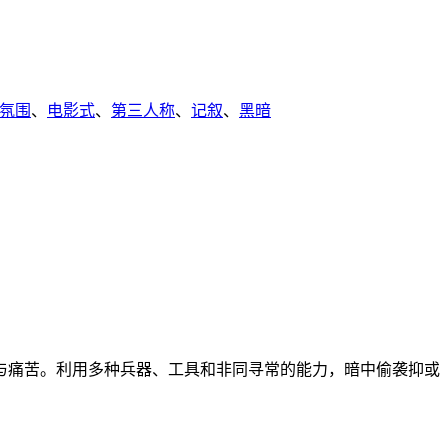
氛围
、
电影式
、
第三人称
、
记叙
、
黑暗
与痛苦。利用多种兵器、工具和非同寻常的能力，暗中偷袭抑或