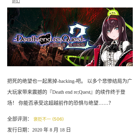
奇幻
把死的绝望也一起黑掉-hacking-吧。 以多个悲惨结局为广
大玩家带来震撼的『Death end re;Quest』的续作终于登
场！ 你能否承受这超越前作的恐惧与绝望……？
全部评测：
褒贬不一 (506)
发行日期：2020 年 8 月 18 日