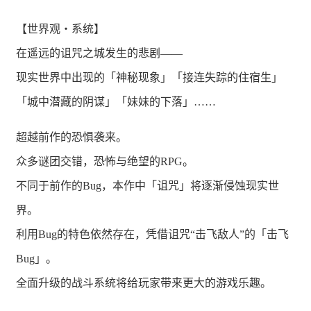
【世界观・系统】
在遥远的诅咒之城发生的悲剧——
现实世界中出现的「神秘现象」「接连失踪的住宿生」
「城中潜藏的阴谋」「妹妹的下落」……
超越前作的恐惧袭来。
众多谜团交错，恐怖与绝望的RPG。
不同于前作的Bug，本作中「诅咒」将逐渐侵蚀现实世
界。
利用Bug的特色依然存在，凭借诅咒“击飞敌人”的「击飞
Bug」。
全面升级的战斗系统将给玩家带来更大的游戏乐趣。