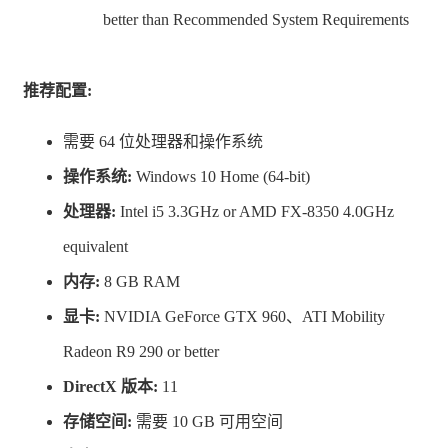
择攻击方向，使用会触发「超级击飞Bug」的技能攻击敌
better than Recommended System Requirements
人，可将敌人击飞至其他敌人身边，对多个敌人造成大量
伤害。
推荐配置:
探索区域是以孤儿院「华兹渥斯」为中心的各个区域。
需要 64 位处理器和操作系统
探索怪物游荡的区域，解开「里茨什瓦拉」入夜后诅咒蔓
操作系统:
Windows 10 Home (64-bit)
延的谜团吧。
处理器:
Intel i5 3.3GHz or AMD FX-8350 4.0GHz
equivalent
内存:
8 GB RAM
显卡:
NVIDIA GeForce GTX 960、ATI Mobility
Radeon R9 290 or better
DirectX 版本:
11
存储空间:
需要 10 GB 可用空间