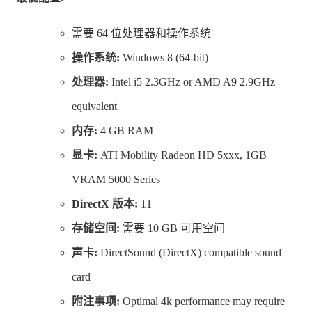
登场角色全语音！录制语音总计12,000条以上！
需要 64 位处理器和操作系统
同时搭载多个角色根据状况展开对话的场景语音和营地事
操作系统:
Windows 8 (64-bit)
件！
处理器:
Intel i5 2.3GHz or AMD A9 2.9GHz
equivalent
战斗采用一回合执行三次行动的「三连行动」系统。
内存:
4 GB RAM
每回合从「攻击」「道具」「防御」「技能」任意选择三
显卡:
ATI Mobility Radeon HD 5xxx, 1GB
项行动的系统。选择〈攻击〉・〈防御〉・〈道具〉，即
VRAM 5000 Series
代表攻击后进行防御再使用道具。
DirectX 版本:
11
通过本系统，玩家可以实现更具有战略性的高速战斗。
存储空间:
需要 10 GB 可用空间
前作搭载的击飞敌人造成追加伤害的「击飞Bug」升级为
声卡:
DirectSound (DirectX) compatible sound
「超级击飞Bug」。
card
使用带有此效果的技能攻击敌人，可使敌人飞得更远。选
附注事项:
Optimal 4k performance may require