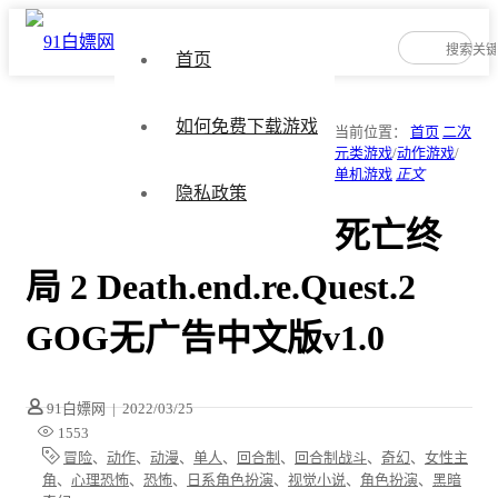
首页
如何免费下载游戏
当前位置：
首页
二次
元类游戏
/
动作游戏
/
单机游戏
正文
隐私政策
死亡终
局 2 Death.end.re.Quest.2
GOG无广告中文版v1.0
91白嫖网
|
2022/03/25
1553
冒险
、
动作
、
动漫
、
单人
、
回合制
、
回合制战斗
、
奇幻
、
女性主
角
、
心理恐怖
、
恐怖
、
日系角色扮演
、
视觉小说
、
角色扮演
、
黑暗