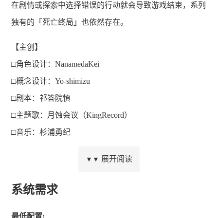
在剧情或探索中选择错误的行动就会导致游戏结束，系列
独有的「死亡终局」也依然存在。
【主创】
□角色设计：NanamedaKei
□概念设计：Yo-shimizu
□剧本：祁答院慎
□主题歌：月蚀会议（KingRecord）
□音乐：杉浦勇纪
由创作过多个猎奇恐怖类人气作品的『祁答院慎』操刀的
展开阅读
▼▼
哥特风恐怖悬疑！
系统需求
NanamedaKei精心绘制的多名角色。
主要角色及个性十足的次要角色合计30人以上！
最低配置: