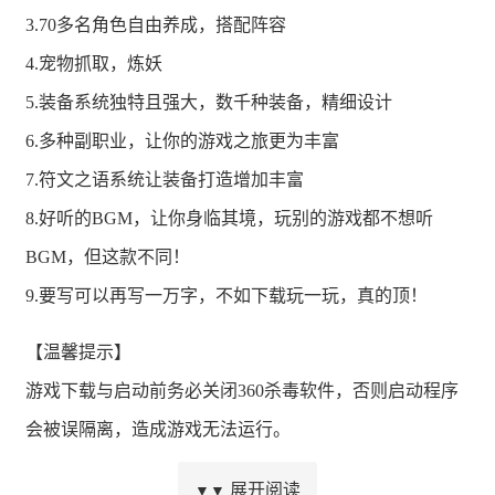
3.70多名角色自由养成，搭配阵容
4.宠物抓取，炼妖
5.装备系统独特且强大，数千种装备，精细设计
6.多种副职业，让你的游戏之旅更为丰富
7.符文之语系统让装备打造增加丰富
8.好听的BGM，让你身临其境，玩别的游戏都不想听
BGM，但这款不同！
9.要写可以再写一万字，不如下载玩一玩，真的顶！
【温馨提示】
游戏下载与启动前务必关闭360杀毒软件，否则启动程序
会被误隔离，造成游戏无法运行。
如果启动程序被360误杀，请在杀毒软件中查看隔离文
展开阅读
▼▼