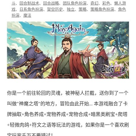
斗
、
回合制战术
、
回合战略
、
团队角色扮演
、
奇幻
、
彩色
、
懒人游
戏
、
日系角色扮演
、
架空历史
、
独立
、
策略
、
策略角色扮演
、
角色
扮演
、
魔法
你是一个前往轮回的灵魂，被神秘人拦截，送你到了一个
叫做"神魔之塔"的地方，冒险由此开始... 本游戏融合了卡
牌抽取+角色养成+宠物养成+宠物合成+暗黑类刷宝+爬塔
+轻微肉鸽+符文之语等玩法的游戏，如果你是一个喜欢刷
宝玩家千万不要错过！