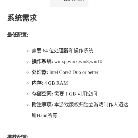
件，恢复到原位置并添加信任，然后关闭杀毒软件后再启
动游戏。
系统需求
由于装备，角色，技能数量过多，开始游戏时可能会加载
最低配置:
1-3分钟，请耐心等待！
需要 64 位处理器和操作系统
【玩家交流与BUG反馈】
操作系统:
winxp,win7,win8,win10
微信公众号：滑稽游戏工作室
处理器:
Intel Core2 Duo or better
微博：迈达斯Hand
内存:
4 GB RAM
TAPTAP：滑稽工作室
存储空间:
需要 1 GB 可用空间
B站：迈达斯Hand
附注事项:
本游戏版权归独立游戏制作人迈达
再刷一把 1群（3000人大群）:172956105
斯Hand所有
再刷一把 2群（2000人大群）:753293402
再刷一把 3群（2000人大群）:564916955
推荐配置:
再刷一把 4群（2000人大群）:559099946