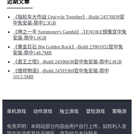
近期文章
《独轮车大作战 Unicycle Together》-Build 24576839官
中免安装-简中2.3GB
《神之一手 Summoner's Gambit》-TENOKE镜像官中免
安装-简中1.0GB
《黄金巨石 Big Golden Rock》-Build 23901052官中免
安装-简中148.7MB
《君王之塔》-Build 24596638官中免安装-简中2.0GB
《维修物语》-Build 24593369官中免安装-简中
1013.5MB
单机游戏
动作游戏
独立游戏
冒险游戏
策略游
戏
角色扮演游戏
二次元类游戏
免责声明：本网站部分内容由用户自行上传，如权利人发
现存在误传其作品情形，请及时与本站联系。