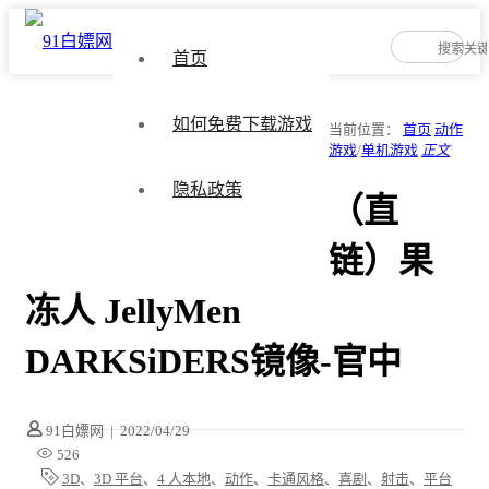
首页
如何免费下载游戏
当前位置：
首页
动作
游戏
/
单机游戏
正文
隐私政策
（直
链）果
冻人 JellyMen
DARKSiDERS镜像-官中
91白嫖网
|
2022/04/29
526
3D
、
3D 平台
、
4 人本地
、
动作
、
卡通风格
、
喜剧
、
射击
、
平台