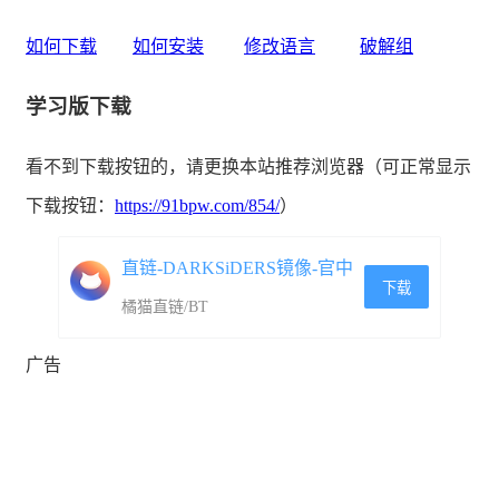
如何下载
如何安装
修改语言
破解组
学习版下载
果冻人拥有许多有趣的物理效果包括，破坏，冲击，击
看不到下载按钮的，请更换本站推荐浏览器（可正常显示
退，打击，肢解，布偶，这些效果为游戏带来了极大的乐
下载按钮：
https://91bpw.com/854/
）
趣，不时会让玩家捧腹大笑。
直链-DARKSiDERS镜像-官中
下载
橘猫直链/BT
广告