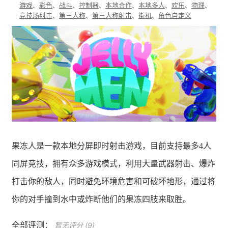
游戏
、
彩色
、
战斗
、
控制器
、
本地合作
、
本地多人
、
欢乐
、
物理
、
竞技场射击
、
第三人称
、
第三人称射击
、
街机
、
角色自定义
果冻人是一款本地分屏即时射击游戏，目前支持最多4人
同屏竞技，拥有众多游戏模式，利用大量武器射击、爆炸
打击你的敌人，同时避免环境危害和可破坏地形，通过将
你的对手撞到水中或炸断他们的果冻四肢来取胜。
全部评测：
暂无评分 (9)