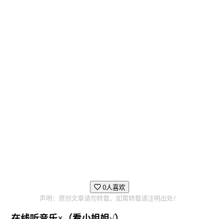
0人喜欢
声明：原创文章请勿转载，如需转载请注明出处！
在线听音乐×（看小姐姐√）