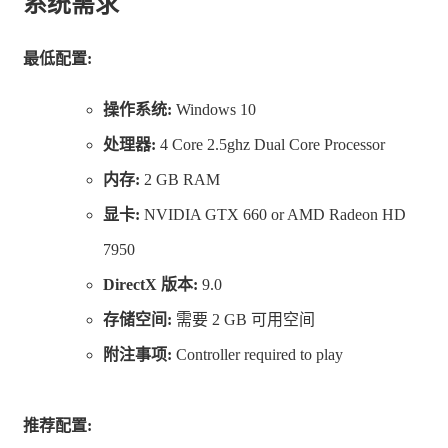
系统需求
器击飞或者击碎其他果冻人，最后站立在平台上的果冻人
胜出。
最低配置:
果冻竞赛：会有少量武器，果冻人需要通过大量的障碍物
操作系统:
Windows 10
第一个到达终点的果冻人胜出。
处理器:
4 Core 2.5ghz Dual Core Processor
夺旗：有大量武器掉落且果冻人可以无限复活，第一个拿
内存:
2 GB RAM
到旗子送回终点的果冻人胜出。
显卡:
NVIDIA GTX 660 or AMD Radeon HD
炽热土豆：游戏开始时随机一名玩家会携带土豆，土豆会
7950
在一段时间内爆炸，在爆炸前通过近战将土豆传给其他果
DirectX 版本:
9.0
冻人，最后活着的果冻人胜出。
存储空间:
需要 2 GB 可用空间
每种模式都拥有其独特玩法，总会有一种满足您的胃口。
附注事项:
Controller required to play
推荐配置: