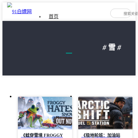
首页
如何免费下载游戏
#
雪
#
隐私政策
文
章
导
航
《蛙穿雪境 FROGGY
《极地轮班：加油站