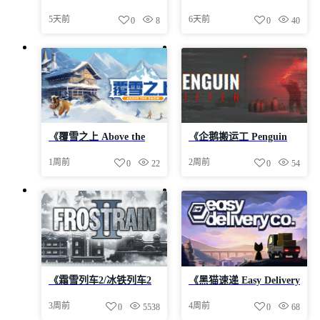
HATES SNOW》-Build
Arctic Shift: Fuel
5天前
6天前
0
8
0
40
24401645官中免安装-简
Station》-Build 24466383
中975.1MB
官中免安装-简中7.8GB
《覆雪之上 Above the
《企鹅搬运工 Penguin
Snow》v1.3.0-Build
Lifter》-Build 24313887
1周前
2周前
0
22
0
54
24410089官中免安装-简
官中免安装-简中1.3GB
中3.8GB
《霜雪列车2/冰铁列车2
《黑猫速递 Easy Delivery
Frostrain 2》-Build
Co》v2.0-P2P官中免安
3周前
4周前
0
5538
0
68
24239977官中免安装-简
装-简中1.1GB