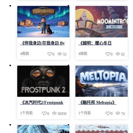
中2.04GB
《伴我身边/在我身边 By
《姆明：暖心冬日
My Side》Build 2408513
Moomintroll Winters
4周前
4周前
0
52
0
62
官中免安装-简中2.0GB
Warmth》v0.1.1440-官中
免安装-简中4.3GB
《冰汽时代2/Frostpunk
《融托邦 Meltopia》
2》v1.6.1 hotfix-Build
v01.02.00-官中免安装-简
1个月前
1个月前
0
30450
0
74
24018565官中免安装-简
中2.24GB
中|容量23.0GB