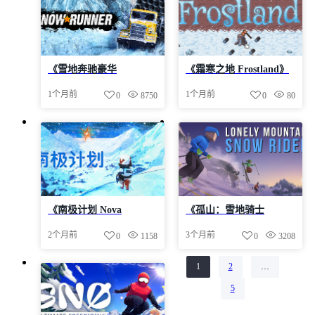
《雪地奔驰豪华
《霜寒之地 Frostland》
版/SnowRunner
Build 23846555官中免安
1个月前
1个月前
0
8750
0
80
Premium Edition》
装-简中118MB
v42.0-集成补丁和电源
DLC官中免安装-简中|容
量50GB
《南极计划 Nova
《孤山：雪地骑士
Antarctica》v1.3-P2P-官
Lonely Mountains Snow
2个月前
3个月前
0
1158
0
3208
中免安装-简中2.79GB
Riders》-Build 23207407
官中免安装-简中|容量
1
2
…
第
页
第
页
3GB
5
第
页