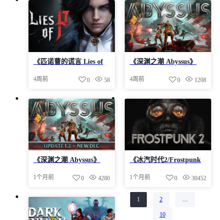
《匹诺曹的谎言 Lies of
《深渊之潮 Abyssus》
P》v1.12.0.0-Mod：
v1.3.62055-0xdeadc0de联
4周前
4周前
0
58
0
1208
1.0.2-Steam-Fix V2联机
机版官中简体
版官中简体
《深渊之潮 Abyssus》
《冰汽时代2/Frostpunk
v1.3.62055 hotfix-Build
2》v1.6.1 hotfix-Build
1个月前
1个月前
0
4280
0
30452
23987091官中免安装-简
24018565官中免安装-简
中5.7GB
中|容量23.0GB
1
2
…
第
页
第
页
10
第
页