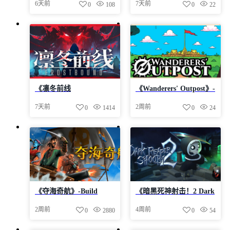
6天前
7天前
0
108
0
22
中免安装-简中12.3GB
24431065官中免安装-简
中867.9MB
《凛冬前线
《Wanderers' Outpost》-
FrostBound》-Build
Build 24406562官中免安
7天前
2周前
0
1414
0
24
24486464官中免安装-简
装-简中685.0MB
中3.2GB
《夺海奇航》-Build
《暗黑死神射击！2 Dark
24329680官中免安装-简
Reaper Shoots! 2》-
2周前
4周前
0
2880
0
54
中289.1MB
TENOKE官中免安装-简
中1GB