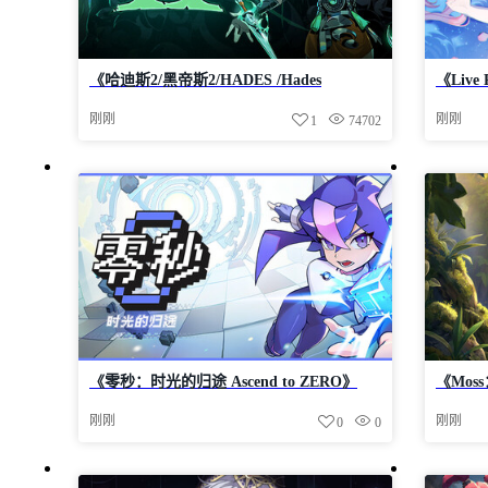
《哈迪斯2/黑帝斯2/HADES /Hades
《Live R
II/Hades 2》vl.139671-Build 24556151官中
官中免安
刚刚
刚刚
1
74702
免安装-简中|容量11.0GB
《零秒：时光的归途 Ascend to ZERO》
《Moss
v1.0.16.0-Build 24548190官中免安装-简中
Relic
刚刚
刚刚
0
0
2.2GB
11.3GB