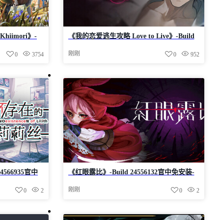
Khiimori》-
《我的恋爱逃生攻略 Love to Live》-Build
简中21.8GB
24490575官中免安装-简中1.4GB
刚刚
0
3754
0
952
4566935官中
《红眼露比》-Build 24556132官中免安装-
简中4.1GB
刚刚
0
2
0
2