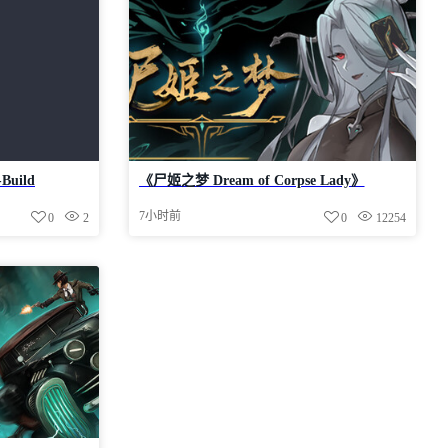
uild
《尸姬之梦 Dream of Corpse Lady》
.5MB
V1.313-Build 24547437官中免安装-简中
7小时前
0
2
0
12254
6.3GB