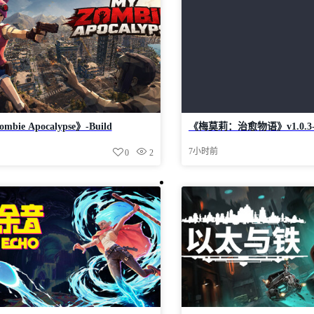
mbie Apocalypse》-Build
《梅莫莉：治愈物语》v1.0.3-B
767官中免安装-简中2.0GB
24548607官中免安装-简中607
7小时前
0
2