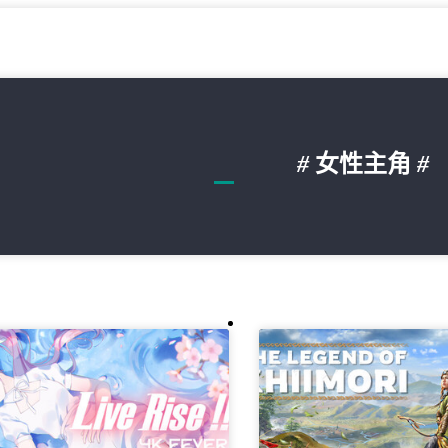
#
女性主角
#