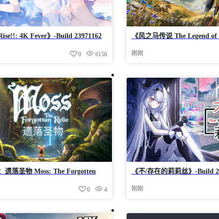
ise!!: 4K Fever》-Build 23971162
《风之马传说 The Legend of 
装-简中2.5GB
Build 24472602官中免安装-
刚刚
0
6150
：遗落圣物 Moss: The Forgotten
《不/存在的莉莉丝》-Build 2
》-Build 24556029官中免安装-简中
免安装-简中620.0MB
刚刚
0
4