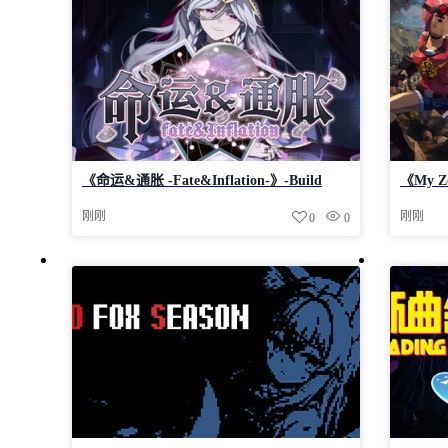
《命运&通胀 -Fate&Inflation-》-Build
《My Zo
24551661官中免安装-简中2.1GB
24552
刚刚
刚刚
0
0