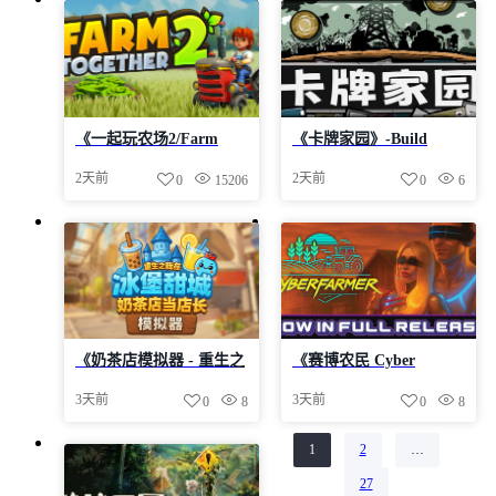
625.0MB付汉化补丁地址
《一起玩农场2/Farm
《卡牌家园》-Build
Together 2》v337-Build
24598384官中免安装-简
2天前
2天前
0
15206
0
6
24491303官中免安装-简
中1.2GB
中|容量1.2GB付223版本-
不删图
《奶茶店模拟器 - 重生之
《赛博农民 Cyber
我在冰堡甜城当店长》
Farmer》-Build
3天前
3天前
0
8
0
8
v1.057-Build 24557466官
24556807官中免安装-简
中免安装-简中3.0GB
中8.2GB
1
2
…
第
页
第
页
27
第
页