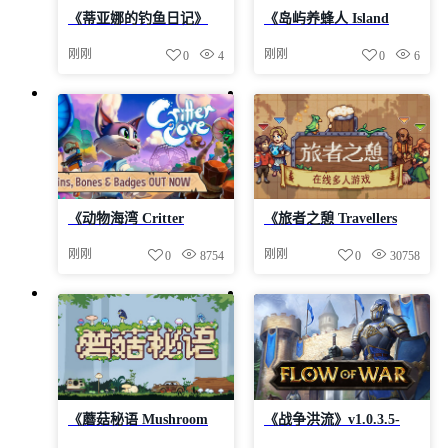
航
《蒂亚娜的钓鱼日记》
《岛屿养蜂人 Island
v1.0.3-Build 24629006官
Beekeeper》v1.01.6-Build
刚刚
刚刚
0
4
0
6
中免安装-简中737.2MB
24596814官中免安装-简
中1.5GB
《动物海湾 Critter
《旅者之憩 Travellers
Cove》-Build 24558929官
Rest》v0.7.6.2.0-Build
刚刚
刚刚
0
8754
0
30758
中免安装-简中|容量
24616641官中免安装-简
6.7GB
中|支持键鼠.手柄|容量
2.8GB
《蘑菇秘语 Mushroom
《战争洪流》v1.0.3.5-
Nook》-Build 24548313
Build 24598594官中免安