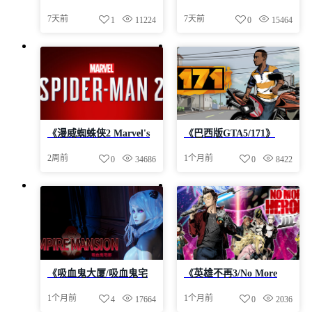
Nurse》-Build 24483937
Build 24490737集成DLC|
7天前
7天前
1
11224
0
15464
官中免安装-简中|容量
官中免安装-简中|容量
4.5GB
2.7GB
《漫威蜘蛛侠2 Marvel's
《巴西版GTA5/171》
Spider-Man 2》
V0.5.221.224-官中免安
2周前
1个月前
0
34686
0
8422
v2.727.0.0-Build
装-简中|容量8.64GB
24410631官中免安装-简
中|容量108.2GB
《吸血鬼大厦/吸血鬼宅
《英雄不再3/No More
邸/Vampire Mansion》
Heroes 3/No More Heroes
1个月前
1个月前
4
17664
0
2036
v1.5.6-Build 23980152官
III》-Build 22867526官中