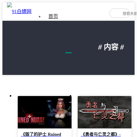
首页
如何免费下载游戏
#
内容
#
隐私政策
文
章
导
航
《毁了的护士 Ruined
《勇者与亡灵之都》-