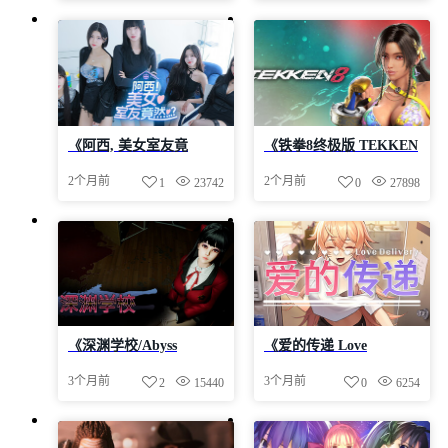
中免安装-简中2.3GB
免安装-简中|容量23.3GB
《阿西, 美女室友竟
《铁拳8终极版 TEKKEN
然...？Five Hearts Under
8 Ultimate Edition》
2个月前
2个月前
1
23742
0
27898
One Roof》-Build
v3.01.01-新角色
21315247官中免安装-简
Kunimitsu及配套服装武
中|容量27.4GB
器-Build 23440336官中免
安装-简中|容量128GB
《深渊学校/Abyss
《爱的传递 Love
School》v1.8.8-Build
Delivery》v2.0.7.1-官中
3个月前
3个月前
2
15440
0
6254
23193880官中免安装-简
免安装-简中|容量2.68GB
中|容量4GB