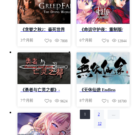
《贪婪之秋2：垂死世界
《命运守护夜：重制版/
GreedFall II The Dying
命运停驻之夜20周年纪念
3个月前
6个月前
0
7808
0
12844
World/GreedFall 2》
重制版/Fate Stay night
v1.2-Build 22814195官中
REMASTERED》
免安装-简中|容量66GB
v1.4.2.391-官中免安装-官
简|容量8GB
《勇者与亡灵之都》-
《无休仙途 Endless
Build 21356260集成DLC|
Immortal
7个月前
8个月前
0
9624
1
18700
官中简体|容量1.57GB
Journey/EndlessJourney》
雷罚天君 Celestial
1
2
…
第
页
第
页
Wrath-TENOKE镜像官
中简体|容量469MB
12
第
页