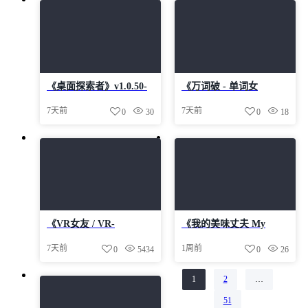
《桌面探索者》v1.0.50-
《万词破 - 单词女
Build 24476671官中免安
友/WCP Word
7天前
7天前
0
30
0
18
装-简中1.3GB
Girlfriend》-Build
24477959官中免安装-简
中17.9GB
《VR女友 / VR-
《我的美味丈夫 My
Kanojo》v1.2.0-Build
Tasty Husband》-Build
7天前
1周前
0
5434
0
26
24199492官中免安装-简
24387643官中免安装-简
中5.5GB
中2.2GB
1
2
…
第
页
第
页
51
第
页