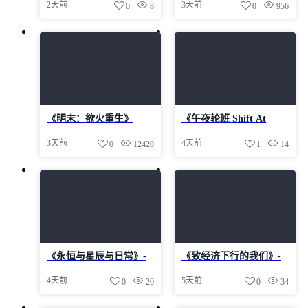
2天前
3天前
0
8
0
956
中免安装-简中607.7MB
24490575官中免安装-简
中1.4GB
《明末：欲火重生》
《午夜轮班 Shift At
v1.3.3-Build 24535705官
Midnight》
3天前
4天前
0
12420
1
14
中免安装-简中6.3GB
v1.0.3.0729.2021-
0xdeadc0de联机版官中简
体
《永恒与星辰与日常》-
《致经济下行的我们》-
Build 24399569官中免安
Build 24529144官中免安
4天前
5天前
0
20
0
34
装-简中1.62GB
装-简中808.7MB