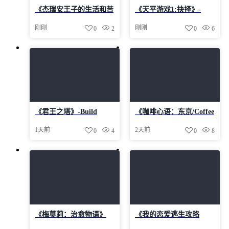
航
《杰瑞安王子的生活和苦
《天平游戏1:抉择》-
难 The Life and
Build 24605841官中免安
刚刚
刚刚
0
2
0
6
Suffering of Prince
装-简中23.7GB
Jerian》-Build 24579460
官中免安装-简中3.5GB
《君王之塔》-Build
《咖啡心语：东京/Coffee
24596638官中免安装-简
Talk Tokyo》v1.0.5-Build
1天前
2天前
0
4
0
8
中2.0GB
24312782官中免安装-简
中883.3MB
《梅莫莉：治愈物语》
《我的恋爱逃生攻略
v1.0.4-Build 24584043官
Love to Live》-Build