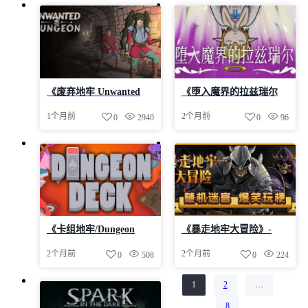
中免安装-简中|容量
2.7GB
《废弃地牢 Unwanted
《堕入魔界的拉兹瑞尔
Dungeon》v1.4-Build
Lazriel: The Demon's
1个月前
2个月前
0
2940
0
96
23889909官中免安装-简
Fall》Build 15036370官
中354.1MB
中免安装-简中866MB
《卡组地牢/Dungeon
《暴走地牢大冒险》-
Deck》-Build 21220294||
Build 23232789官中免安
2个月前
2个月前
0
508
0
224
官方简体中文|支持键盘.
装-简中989.6MB
鼠标.手柄容量44MB
1
2
…
第
页
第
页
8
第
页