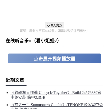
0人喜欢
声明：原创文章请勿转载，如需转载请注明出处！
在线听音乐×（看小姐姐√）
组建后勤团队
招募并管理完整的幕后团队：分析师、教练、初级
经理、媒体专员等。每个角色都对成功至关重要。
点击展开视频播放器
组织成长与品牌建设
拓展业务，签署赞助协议，提升曝光度，并在整个
近期文章
电竞圈扩大您的影响力。
《独轮车大作战 Unicycle Together》-Build 24576839官
中免安装-简中2.3GB
《神之一手 Summoner's Gambit》-TENOKE镜像官中免