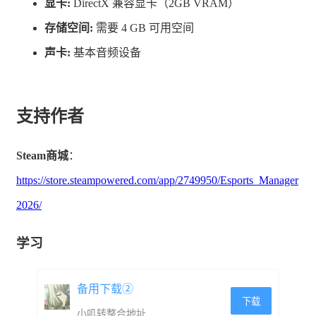
显卡:
DirectX 兼容显卡（2GB VRAM）
球员市场与转会
存储空间:
需要 4 GB 可用空间
买卖或租借球员，为您目标组建最佳阵容。市场动
声卡:
基本音频设备
态、合同谈判与时机把握都至关重要。
球员发展与士气管理
支持作者
设计每周训练计划，兼顾技能提升与身心健康。通
过团队建设、心理辅导和科学排程，塑造高绩效运
Steam商城
：
动员。
https://store.steampowered.com/app/2749950/Esports_Manager
2026/
学习
备用下载②
下载
小叽转整合地址