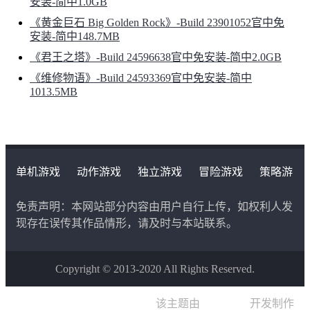
安装-简中1.0GB
《黄金巨石 Big Golden Rock》-Build 23901052官中免
安装-简中148.7MB
《君王之塔》-Build 24596638官中免安装-简中2.0GB
《维修物语》-Build 24593369官中免安装-简中
1013.5MB
按您的方式游玩，铸就传奇
单机游戏
动作游戏
独立游戏
冒险游戏
策略游
无剧情模式，无游戏结束画面。只有您、您的团队，以及
戏
角色扮演游戏
二次元类游戏
通往成为电竞界传奇经理的漫长道路。
免责声明：本网站部分内容由用户自行上传，如权利人发
现存在误传其作品情形，请及时与本站联系。
Copyright © 2013-2020 All Rights Reserved.
该主题由
晨星博客
开发制作