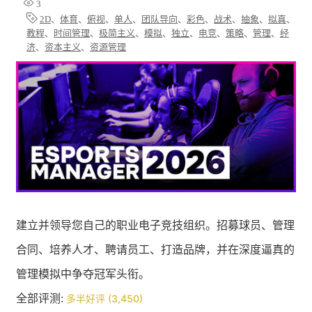
3
2D
、
体育
、
俯视
、
单人
、
团队导向
、
彩色
、
战术
、
抽象
、
拟真
、
教程
、
时间管理
、
极简主义
、
模拟
、
独立
、
电竞
、
策略
、
管理
、
经
济
、
资本主义
、
资源管理
建立并领导您自己的职业电子竞技组织。招募球员、管理
合同、培养人才、聘请员工、打造品牌，并在深度逼真的
管理模拟中争夺冠军头衔。
全部评测:
多半好评 (3,450)