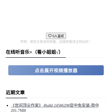
0人喜欢
声明：原创文章请勿转载，如需转载请注明出处！
在线听音乐×（看小姐姐√）
点击展开视频播放器
近期文章
《世间顶尖作家》-Build 24586298官中免安装-简中
201.7MB