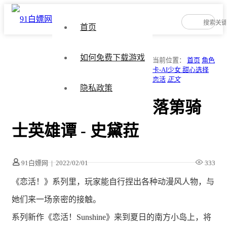
首页
如何免费下载游戏
当前位置：
首页
角色
卡-AI少女 甜心选择
恋活
正文
隐私政策
落第骑
士英雄谭 - 史黛菈
91白嫖网
|
2022/02/01
333
《恋活！》系列里，玩家能自行捏出各种动漫风人物，与
她们来一场亲密的接触。
系列新作《恋活！Sunshine》来到夏日的南方小岛上，将