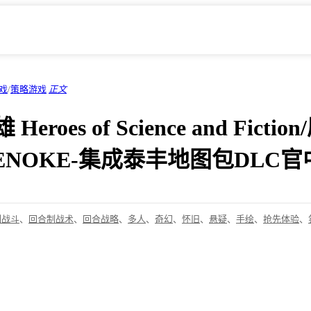
戏
/
策略游戏
正文
roes of Science and Fictio
》TENOKE-集成泰丰地图包DLC官
制战斗
、
回合制战术
、
回合战略
、
多人
、
奇幻
、
怀旧
、
悬疑
、
手绘
、
抢先体验
、