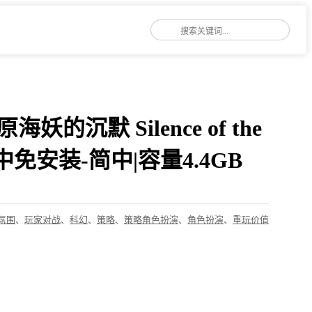
n/原海妖的沉默 Silence of the
中免安装-简中|容量4.4GB
氛围
、
玩家对战
、
科幻
、
策略
、
策略角色扮演
、
角色扮演
、
重玩价值