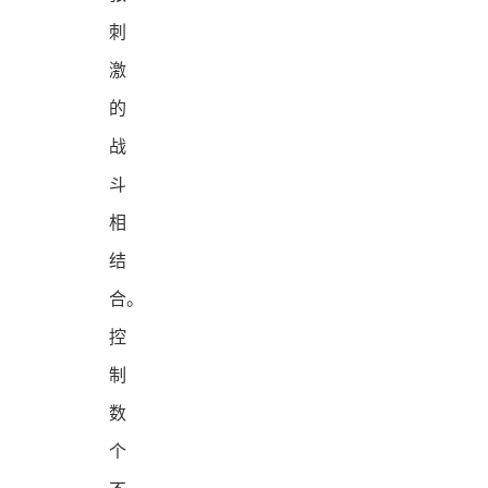
刺
激
的
战
斗
相
结
合。
控
制
数
个