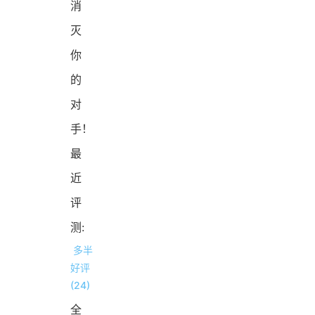
消
灭
你
的
对
手！
最
近
评
测:
多半
好评
(24)
全