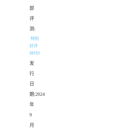
部
评
测:
特别
好评
(915)
发
行
日
期:2024
年
9
月