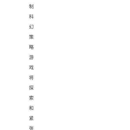
制
科
幻
策
略
游
戏
将
探
索
和
紧
张