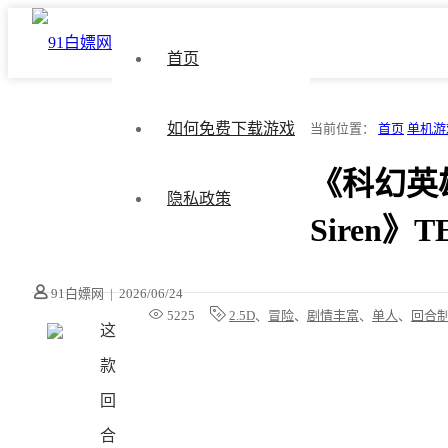
首页
如何免费下载游戏
当前位置：
首页
单机游
《科幻英雄 He
隐私政策
Siren
91白嫖网
|
2026/06/24
5225
2.5D
、
冒险
、
剧情丰富
、
单人
、
回合
这
款
回
合