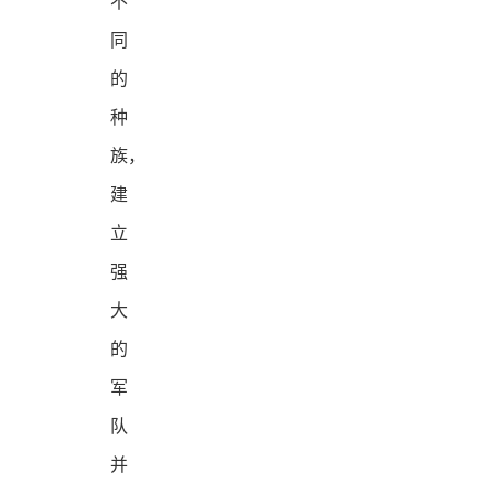
不
同
的
种
族，
建
立
强
大
的
军
队
并