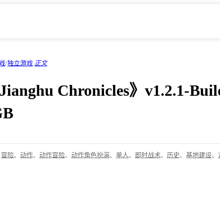
戏
/
独立游戏
正文
anghu Chronicles》v1.2.1-B
GB
、
冒险
、
动作
、
动作冒险
、
动作角色扮演
、
单人
、
即时战术
、
历史
、
基地建设
、