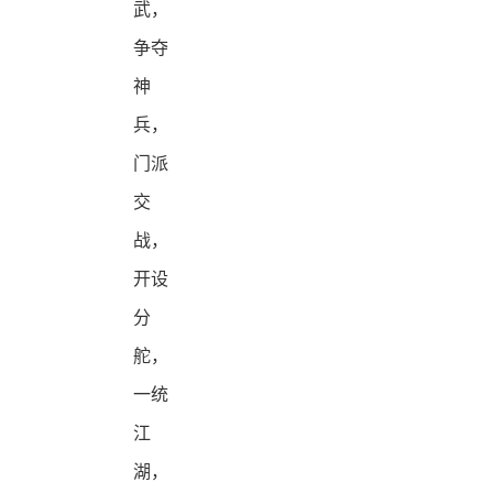
武，
争夺
神
兵，
门派
交
战，
开设
分
舵，
一统
江
湖，