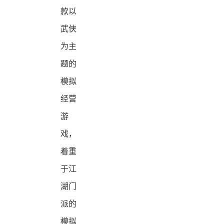
款以
武侠
为主
题的
模拟
经营
游
戏，
着重
于江
湖门
派的
模拟