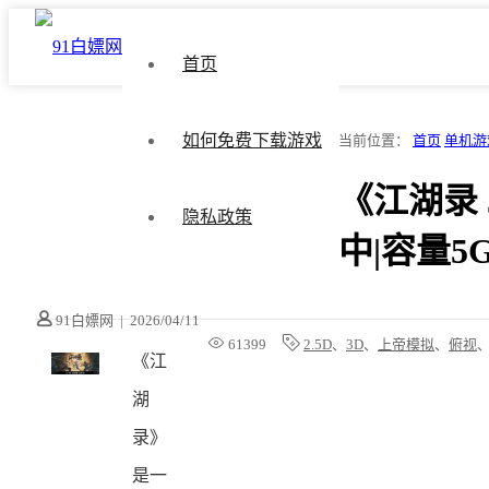
首页
如何免费下载游戏
当前位置：
首页
单机游
《江湖录 Ji
隐私政策
中|容量5
91白嫖网
|
2026/04/11
61399
2.5D
、
3D
、
上帝模拟
、
俯视
《江
湖
录》
是一