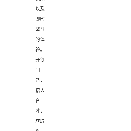
以及
即时
战斗
的体
验。
开创
门
派，
招人
育
才，
获取