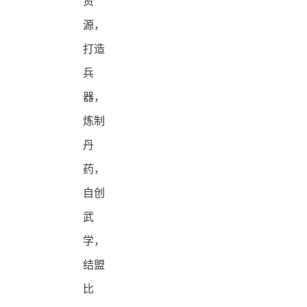
资
源，
打造
兵
器，
炼制
丹
药，
自创
武
学，
结盟
比