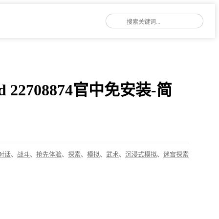
uild 22708874官中免安装-简
对话
、
战斗
、
抢先体验
、
探索
、
模拟
、
武术
、
沉浸式模拟
、
迷宫探索