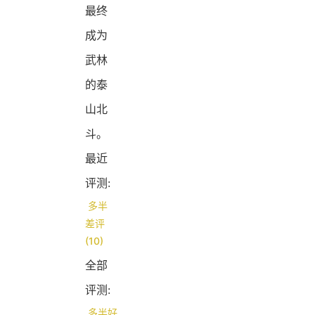
最终
成为
武林
的泰
山北
斗。
最近
评测:
多半
差评
(10)
全部
评测:
多半好