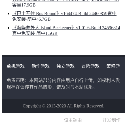
容量17.9GB
《巴士开往 Bus Bound》v164474-Build 24460859官中
免安装-简中46.7GB
《岛屿养蜂人 Island Beekeeper》v1.01.6-Build 24596814
官中免安装-简中1.5GB
单机游戏
动作游戏
独立游戏
冒险游戏
策略游
戏
角色扮演游戏
二次元类游戏
免责声明：本网站部分内容由用户自行上传，如权利人发
现存在误传其作品情形，请及时与本站联系。
Copyright © 2013-2020 All Rights Reserved.
该主题由
晨星博客
开发制作