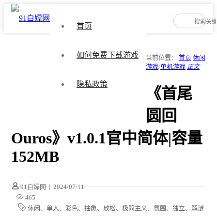
首页
如何免费下载游戏
当前位置：
首页
休闲
游戏
/
单机游戏
正文
隐私政策
《首尾
圆回
Ouros》v1.0.1官中简体|容量
152MB
91白嫖网
|
2024/07/11
465
休闲
、
单人
、
彩色
、
抽象
、
放松
、
极简主义
、
氛围
、
独立
、
解谜