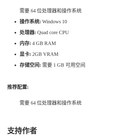
- 操作方式基于样条曲线，独树一帜
需要 64 位处理器和操作系统
- 视觉效果治愈，声音效果恬静，会随着曲线的变化而变
操作系统:
Windows 10
化
处理器:
Quad core CPU
- 关卡推进灵活，更有提示系统，让你能够随意按照自己
内存:
4 GB RAM
的节奏游戏
显卡:
2GB VRAM
- 游戏体验流畅，没有时间限制，也不用考虑得分，也不
存储空间:
需要 1 GB 可用空间
要求身体协调性
- 支持Steam Deck的触屏操作，支持PC的键鼠操作
推荐配置:
需要 64 位处理器和操作系统
支持作者