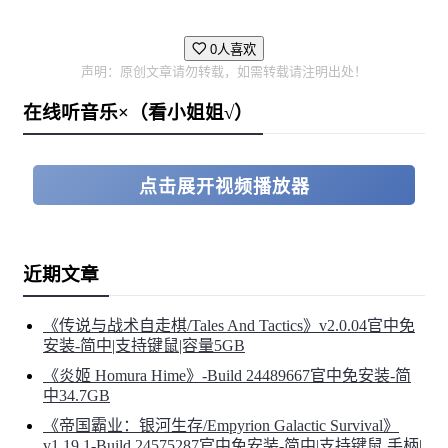
0人喜欢
声明：原创文章请勿转载，如需转载请注明出处！
在线听音乐×（看小姐姐√）
点击展开视频播放器
近期文章
《传说与战术自走棋/Tales And Tactics》v2.0.04官中免
安装-简中|支持键鼠|容量5GB
《炎姬 Homura Hime》-Build 24489667官中免安装-简
中34.7GB
《帝国霸业：银河生存/Empyrion Galactic Survival》
v1.19.1-Build 24575287官中免安装-简中|支持键鼠.手柄|