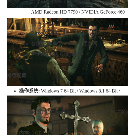
显卡:
1024 MB 100% DirectX 11 compatible
AMD Radeon HD 7790 / NVIDIA GeForce 460
GTX
DirectX 版本:
11
存储空间:
需要 20 GB 可用空间
声卡:
DirectX Compatible
推荐配置:
操作系统:
Windows 7 64 Bit / Windows 8.1 64 Bit /
Windows 10 64 Bit
处理器:
INTEL Core i5 2100 3.1 GHZ / AMD A8-7600
3.1 GHz
内存:
8 GB RAM