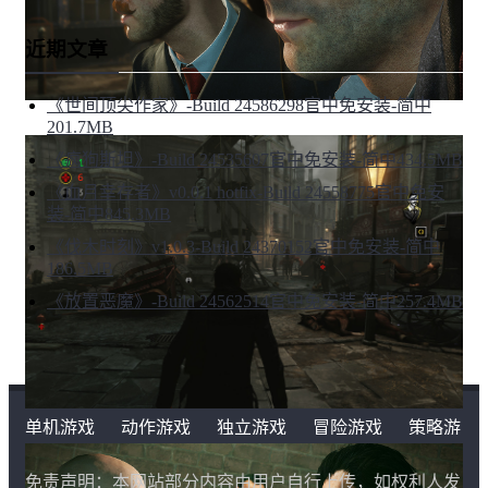
近期文章
《世间顶尖作家》-Build 24586298官中免安装-简中
201.7MB
《疯狗斯坦》-Build 24535607官中免安装-简中434.5MB
《血月幸存者》v0.0.1 hotfix-Build 24558775官中免安
装-简中845.3MB
《伐木时刻》v1.0.3-Build 24370152官中免安装-简中
186.5MB
《放置恶魔》-Build 24562514官中免安装-简中257.4MB
单机游戏
动作游戏
独立游戏
冒险游戏
策略游
戏
角色扮演游戏
二次元类游戏
免责声明：本网站部分内容由用户自行上传，如权利人发