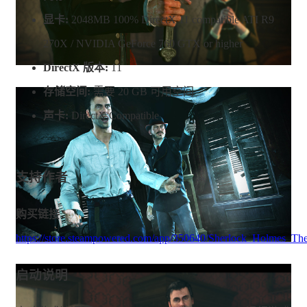
显卡:
2048MB 100% DirectX 11 compatible ATI R9
270X / NVIDIA GeForce 760 GTX or higher
DirectX 版本:
11
存储空间:
需要 20 GB 可用空间
声卡:
DirectX Compatible
支持作者
购买链接：
https://store.steampowered.com/app/350640/Sherlock_Holmes_Th
启动说明