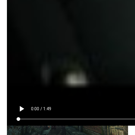
技能，选择调查途径，审问嫌疑犯，然后根据自己的推断
确定犯罪人——你甚至可以决定他们的命运！你的决定影
响深远，会产生实实在在的影响。准备接受您最不希望出
现的结果......
系统需求
最低配置:
操作系统:
Windows 7 64 Bit / Windows 8.1 64
Bit / Windows 10 64 Bit
处理器:
INTEL Core i3 3.6GHz / AMD FX
Series 4.2GHz Quad-Core
内存:
6 GB RAM