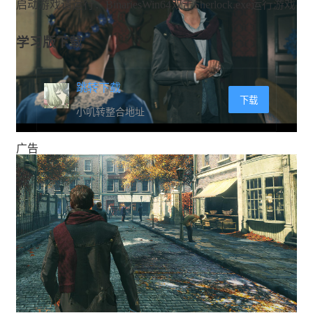
启动游戏请运行：BinariesWin64双击Sherlock.exe运行游戏
学习版下载
跳转下载
下载
小叽转整合地址
广告