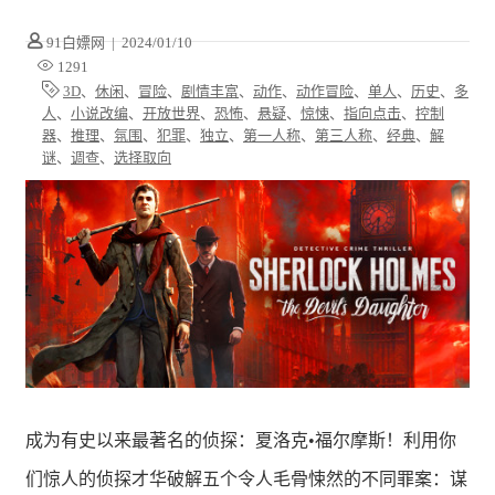
91白嫖网
|
2024/01/10
1291
3D
、
休闲
、
冒险
、
剧情丰富
、
动作
、
动作冒险
、
单人
、
历史
、
多
人
、
小说改编
、
开放世界
、
恐怖
、
悬疑
、
惊悚
、
指向点击
、
控制
器
、
推理
、
氛围
、
犯罪
、
独立
、
第一人称
、
第三人称
、
经典
、
解
谜
、
调查
、
选择取向
成为有史以来最著名的侦探：夏洛克•福尔摩斯！利用你
们惊人的侦探才华破解五个令人毛骨悚然的不同罪案：谋