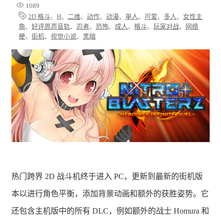
1089
2D 格斗
、
H
、
二维
、
动作
、
动漫
、
单人
、
可爱
、
多人
、
女性主
角
、
好评原声音轨
、
忍者
、
恐怖
、
成人
、
格斗
、
玩家对战
、
网络
梗
、
街机
、
视觉小说
、
黑暗
热门跨界 2D 战斗机终于进入 PC，更新到最新的街机版
本以进行角色平衡，添加背景动画和额外的获胜姿势。它
还包含主机版中的所有 DLC，例如额外的战士 Homura 和