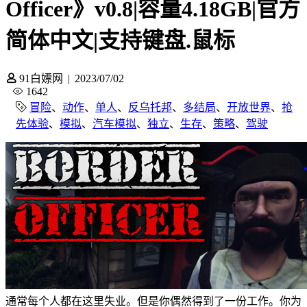
Officer》v0.8|容量4.18GB|官方
简体中文|支持键盘.鼠标
91白嫖网
|
2023/07/02
1642
冒险
、
动作
、
单人
、
反乌托邦
、
多结局
、
开放世界
、
抢
先体验
、
模拟
、
汽车模拟
、
独立
、
生存
、
策略
、
驾驶
通常每个人都在这里失业。但是你偶然得到了一份工作。你为