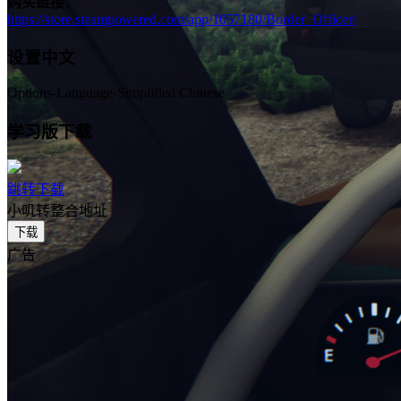
购买链接：
https://store.steampowered.com/app/1057180/Border_Officer/
设置中文
Options-Language-Simplified Chinese
学习版下载
跳转下载
小叽转整合地址
下载
广告