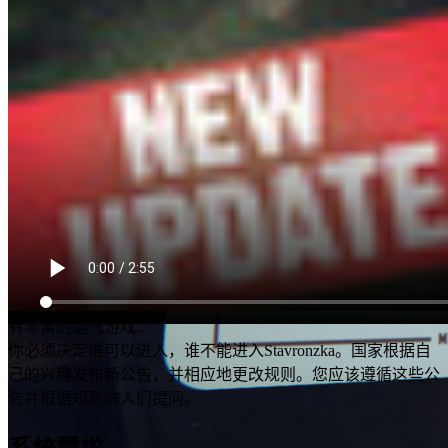
.
下一个！
通常每个人都在这里失业。但是你偶然得到了一份工作。你为
国家工作。
你家里的每个人都生病或失业，只有你能帮助他们。你是一名
移民官。
州政府为您指定了汽车和房屋。
整个经济都在你手中。
你必须以最有效的方式花费你的薪水。
有时你必须牺牲一些才能生存。
如果您想干涉州的事务，您可以加入秘密组织。如果您愿意，
您只能为家庭的福利工作。如果你相信自己的运气，你可能会
有丰富的运气游戏..
你必须决定谁可以进入，谁不能进入Stavronzka。国家根据自
己的兴趣发布新公告，并相应地更改规则。您应该遵循这些公
告并根据规则向人们提问。