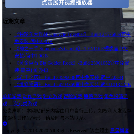
点击展开视频播放器
近期文章
《独轮车大作战 Unicycle Together》-Build 24576839官中
免安装-简中2.3GB
《神之一手 Summoner's Gambit》-TENOKE镜像官中免
安装-简中1.0GB
《黄金巨石 Big Golden Rock》-Build 23901052官中免安
装-简中148.7MB
《君王之塔》-Build 24596638官中免安装-简中2.0GB
《维修物语》-Build 24593369官中免安装-简中1013.5MB
单机游戏
动作游戏
独立游戏
冒险游戏
策略游戏
角色扮演游
戏
二次元类游戏
免责声明：本网站部分内容由用户自行上传，如权利人发现存
在误传其作品情形，请及时与本站联系。
Copyright © 2013-2020 All Rights Reserved.
该主题由
晨星博客